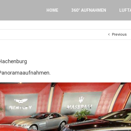
Search
for:
HOME
360° AUFNAHMEN
LUFT
Previous
Hachenburg
0° Panoramaaufnahmen.