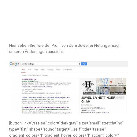
Hier sehen Sie, wie der Profil von dem Juwelier Hettinger nach
unseren Änderungen aussieht.
[button link=“/Preise“ color=“darkgray“ size=“small“ stretch=“no“
type=“flat“ shape=“round“ target=“_self“ title=“Preise“
gradient_colors=“|“ gradient_hover_colors=“|“ accent_color=““