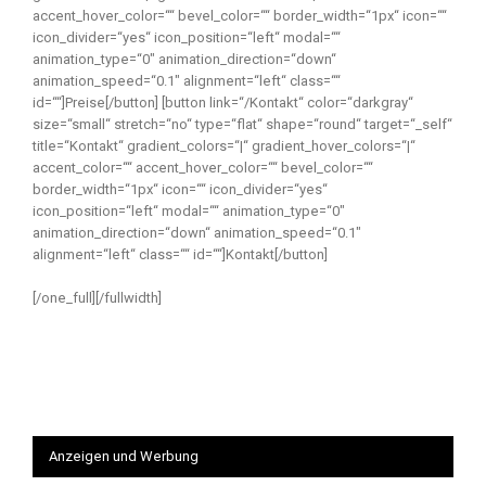
accent_hover_color=““ bevel_color=““ border_width=“1px“ icon=““
icon_divider=“yes“ icon_position=“left“ modal=““
animation_type=“0″ animation_direction=“down“
animation_speed=“0.1″ alignment=“left“ class=““
id=““]Preise[/button] [button link=“/Kontakt“ color=“darkgray“
size=“small“ stretch=“no“ type=“flat“ shape=“round“ target=“_self“
title=“Kontakt“ gradient_colors=“|“ gradient_hover_colors=“|“
accent_color=““ accent_hover_color=““ bevel_color=““
border_width=“1px“ icon=““ icon_divider=“yes“
icon_position=“left“ modal=““ animation_type=“0″
animation_direction=“down“ animation_speed=“0.1″
alignment=“left“ class=““ id=““]Kontakt[/button]
[/one_full][/fullwidth]
Anzeigen und Werbung