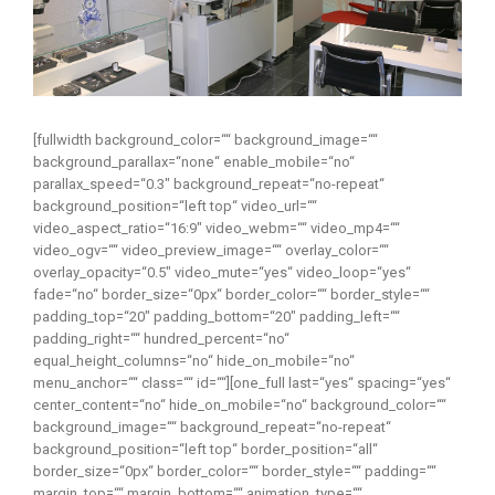
[fullwidth background_color=““ background_image=““
background_parallax=“none“ enable_mobile=“no“
parallax_speed=“0.3″ background_repeat=“no-repeat“
background_position=“left top“ video_url=““
video_aspect_ratio=“16:9″ video_webm=““ video_mp4=““
video_ogv=““ video_preview_image=““ overlay_color=““
overlay_opacity=“0.5″ video_mute=“yes“ video_loop=“yes“
fade=“no“ border_size=“0px“ border_color=““ border_style=““
padding_top=“20″ padding_bottom=“20″ padding_left=““
padding_right=““ hundred_percent=“no“
equal_height_columns=“no“ hide_on_mobile=“no“
menu_anchor=““ class=““ id=““][one_full last=“yes“ spacing=“yes“
center_content=“no“ hide_on_mobile=“no“ background_color=““
background_image=““ background_repeat=“no-repeat“
background_position=“left top“ border_position=“all“
border_size=“0px“ border_color=““ border_style=““ padding=““
margin_top=““ margin_bottom=““ animation_type=““