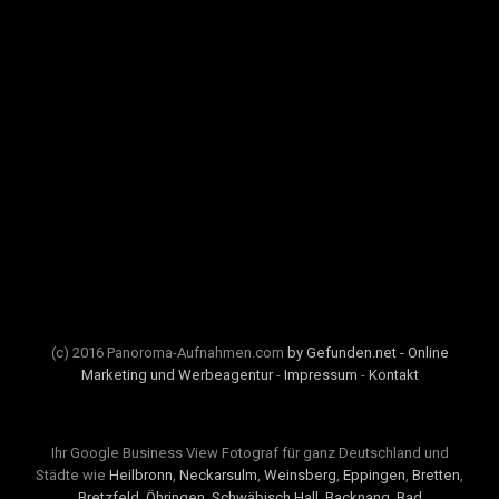
(c) 2016 Panoroma-Aufnahmen.com
by Gefunden.net - Online
Marketing und Werbeagentur
-
Impressum
-
Kontakt
Ihr Google Business View Fotograf für ganz Deutschland und
Städte wie
Heilbronn
,
Neckarsulm
,
Weinsberg
,
Eppingen
,
Bretten
,
Bretzfeld
,
Öhringen
,
Schwäbisch Hall
,
Backnang
,
Bad