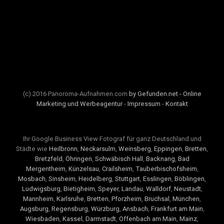
(c) 2016 Panoroma-Aufnahmen.com
by Gefunden.net - Online
Marketing und Werbeagentur
-
Impressum
-
Kontakt
Ihr Google Business View Fotograf für ganz Deutschland und
Städte wie
Heilbronn
,
Neckarsulm
,
Weinsberg
,
Eppingen
,
Bretten
,
Bretzfeld
,
Öhringen
,
Schwäbisch Hall
,
Backnang
,
Bad
Mergentheim
,
Künzelsau
,
Crailsheim
,
Tauberbischofsheim
,
Mosbach
,
Sinsheim
,
Heidelberg
,
Stuttgart
,
Esslingen
,
Böblingen
,
Ludwigsburg
,
Bietigheim
,
Speyer
,
Landau
,
Walldorf
,
Neustadt
,
Mannheim
,
Karlsruhe
,
Bretten
,
Pforzheim
,
Bruchsal
,
München
,
Augsburg
,
Regensburg
,
Würzburg
,
Ansbach
,
Frankfurt am Main
,
Wiesbaden
,
Kassel
,
Darmstadt
,
Offenbach am Main
,
Mainz
,