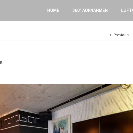
Search
for:
HOME
360° AUFNAHMEN
LUFT
Previous
s