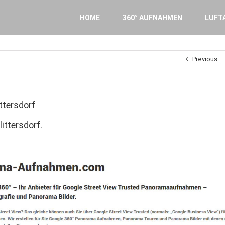
Search
for:
HOME
360° AUFNAHMEN
LUFT
Previous
ttersdorf
ttersdorf.