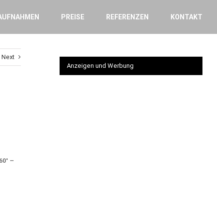
AUFNAHMEN
PREISE
REFERENZEN
KONTAKT
Next
Anzeigen und Werbung
60° –