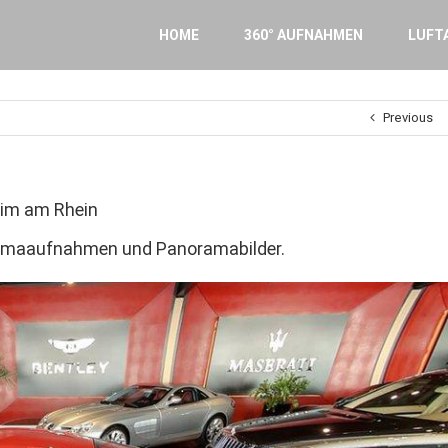
Search
for:
HOME
360° AUFNAHMEN
LUFT
Previous
eim am Rhein
noramaaufnahmen und Panoramabilder.