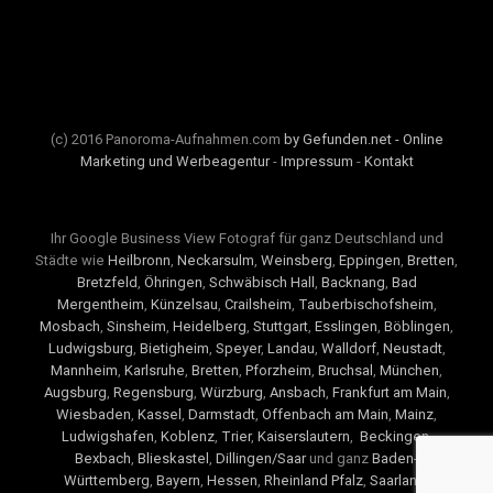
(c) 2016 Panoroma-Aufnahmen.com
by Gefunden.net - Online
Marketing und Werbeagentur
-
Impressum
-
Kontakt
Ihr Google Business View Fotograf für ganz Deutschland und
Städte wie
Heilbronn
,
Neckarsulm
,
Weinsberg
,
Eppingen
,
Bretten
,
Bretzfeld
,
Öhringen
,
Schwäbisch Hall
,
Backnang
,
Bad
Mergentheim
,
Künzelsau
,
Crailsheim
,
Tauberbischofsheim
,
Mosbach
,
Sinsheim
,
Heidelberg
,
Stuttgart
,
Esslingen
,
Böblingen
,
Ludwigsburg
,
Bietigheim
,
Speyer
,
Landau
,
Walldorf
,
Neustadt
,
Mannheim
,
Karlsruhe
,
Bretten
,
Pforzheim
,
Bruchsal
,
München
,
Augsburg
,
Regensburg
,
Würzburg
,
Ansbach
,
Frankfurt am Main
,
Wiesbaden
,
Kassel
,
Darmstadt
,
Offenbach am Main
,
Mainz
,
Ludwigshafen
,
Koblenz
,
Trier
,
Kaiserslautern
,
Beckingen
,
Bexbach
,
Blieskastel
,
Dillingen/Saar
und ganz
Baden-
Württemberg
,
Bayern
,
Hessen
,
Rheinland Pfalz
,
Saarland
.