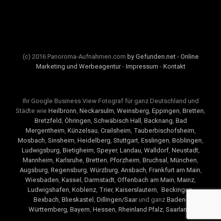
(c) 2016 Panoroma-Aufnahmen.com
by Gefunden.net - Online
Marketing und Werbeagentur
-
Impressum
-
Kontakt
Ihr Google Business View Fotograf für ganz Deutschland und
Städte wie
Heilbronn
,
Neckarsulm
,
Weinsberg
,
Eppingen
,
Bretten
,
Bretzfeld
,
Öhringen
,
Schwäbisch Hall
,
Backnang
,
Bad
Mergentheim
,
Künzelsau
,
Crailsheim
,
Tauberbischofsheim
,
Mosbach
,
Sinsheim
,
Heidelberg
,
Stuttgart
,
Esslingen
,
Böblingen
,
Ludwigsburg
,
Bietigheim
,
Speyer
,
Landau
,
Walldorf
,
Neustadt
,
Mannheim
,
Karlsruhe
,
Bretten
,
Pforzheim
,
Bruchsal
,
München
,
Augsburg
,
Regensburg
,
Würzburg
,
Ansbach
,
Frankfurt am Main
,
Wiesbaden
,
Kassel
,
Darmstadt
,
Offenbach am Main
,
Mainz
,
Ludwigshafen
,
Koblenz
,
Trier
,
Kaiserslautern
,
Beckingen
,
Bexbach
,
Blieskastel
,
Dillingen/Saar
und ganz
Baden-
Württemberg
,
Bayern
,
Hessen
,
Rheinland Pfalz
,
Saarland
.