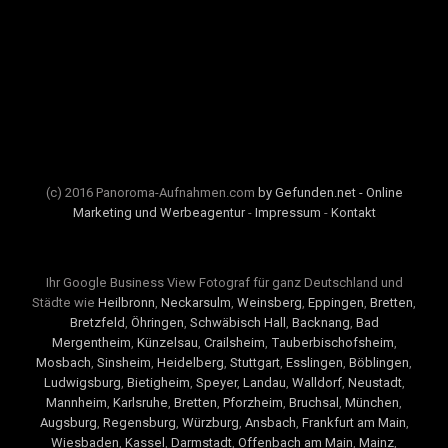
(c) 2016 Panoroma-Aufnahmen.com
by Gefunden.net - Online
Marketing und Werbeagentur
-
Impressum
-
Kontakt
Ihr Google Business View Fotograf für ganz Deutschland und
Städte wie
Heilbronn
,
Neckarsulm
,
Weinsberg
,
Eppingen
,
Bretten
,
Bretzfeld
,
Öhringen
,
Schwäbisch Hall
,
Backnang
,
Bad
Mergentheim
,
Künzelsau
,
Crailsheim
,
Tauberbischofsheim
,
Mosbach
,
Sinsheim
,
Heidelberg
,
Stuttgart
,
Esslingen
,
Böblingen
,
Ludwigsburg
,
Bietigheim
,
Speyer
,
Landau
,
Walldorf
,
Neustadt
,
Mannheim
,
Karlsruhe
,
Bretten
,
Pforzheim
,
Bruchsal
,
München
,
Augsburg
,
Regensburg
,
Würzburg
,
Ansbach
,
Frankfurt am Main
,
Wiesbaden
,
Kassel
,
Darmstadt
,
Offenbach am Main
,
Mainz
,