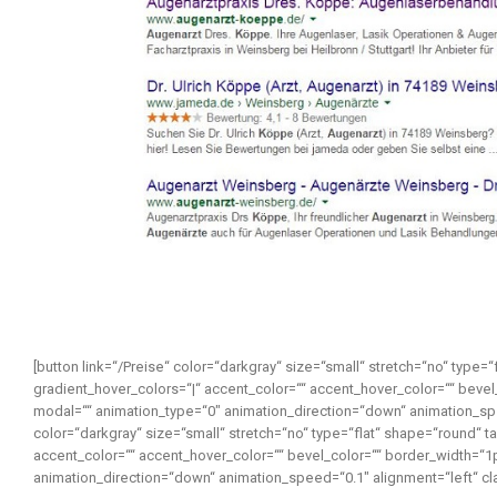
[button link=“/Preise“ color=“darkgray“ size=“small“ stretch=“no“ type=“
gradient_hover_colors=“|“ accent_color=““ accent_hover_color=““ bevel_
modal=““ animation_type=“0″ animation_direction=“down“ animation_speed
color=“darkgray“ size=“small“ stretch=“no“ type=“flat“ shape=“round“ ta
accent_color=““ accent_hover_color=““ bevel_color=““ border_width=“1p
animation_direction=“down“ animation_speed=“0.1″ alignment=“left“ clas