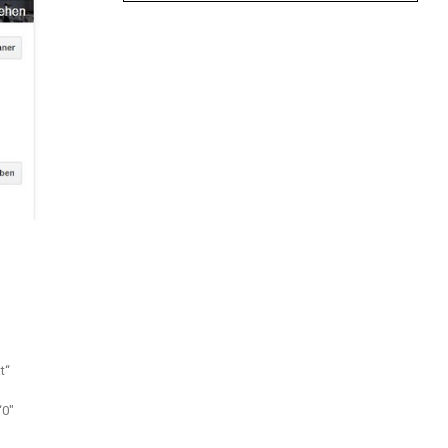
t“
“0″