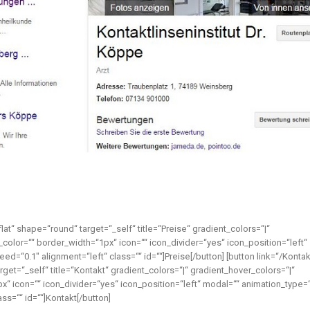
flat“ shape=“round“ target=“_self“ title=“Preise“ gradient_colors=“|“
color=““ border_width=“1px“ icon=““ icon_divider=“yes“ icon_position=“left“
=“0.1″ alignment=“left“ class=““ id=““]Preise[/button] [button link=“/Kontak
rget=“_self“ title=“Kontakt“ gradient_colors=“|“ gradient_hover_colors=“|“
x“ icon=““ icon_divider=“yes“ icon_position=“left“ modal=““ animation_type=
s=““ id=““]Kontakt[/button]