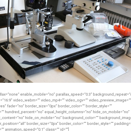
llax=“none“ enable_mobile=“no“ parallax_speed=“0.3″ background_repeat=“
tio=“16:9″ video_webm=““ video_mp4=““ video_ogv=““ video_preview_image=“
yes“ fade=“no“ border_size=“0px“ border_color=““ border_style=““
=““ hundred_percent=“no“ equal_height_columns=“no“ hide_on_mobile=“no“
nter_content=“no“ hide_on_mobile=“no“ background_color=““ background_imag
position=“all“ border_size=“0px“ border_color=““ border_style=““ padding=
““ animation_speed=“0.1″ class=““ id=““]