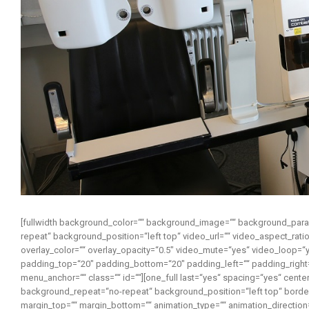
[fullwidth background_color=““ background_image=““ background_para
repeat“ background_position=“left top“ video_url=““ video_aspect_ra
overlay_color=““ overlay_opacity=“0.5″ video_mute=“yes“ video_loop=“
padding_top=“20″ padding_bottom=“20″ padding_left=““ padding_right
menu_anchor=““ class=““ id=““][one_full last=“yes“ spacing=“yes“ ce
background_repeat=“no-repeat“ background_position=“left top“ border_
margin_top=““ margin_bottom=““ animation_type=““ animation_direction=