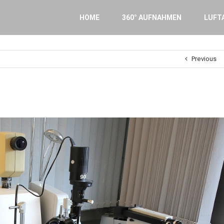
Search
for:
HOME
360° AUFNAHMEN
LUFT
Previous