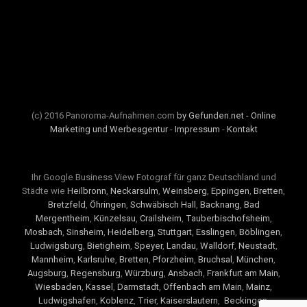
(c) 2016 Panoroma-Aufnahmen.com
by Gefunden.net - Online
Marketing und Werbeagentur
-
Impressum
-
Kontakt
Ihr Google Business View Fotograf für ganz Deutschland und
Städte wie
Heilbronn
,
Neckarsulm
,
Weinsberg
,
Eppingen
,
Bretten
,
Bretzfeld
,
Öhringen
,
Schwäbisch Hall
,
Backnang
,
Bad
Mergentheim
,
Künzelsau
,
Crailsheim
,
Tauberbischofsheim
,
Mosbach
,
Sinsheim
,
Heidelberg
,
Stuttgart
,
Esslingen
,
Böblingen
,
Ludwigsburg
,
Bietigheim
,
Speyer
,
Landau
,
Walldorf
,
Neustadt
,
Mannheim
,
Karlsruhe
,
Bretten
,
Pforzheim
,
Bruchsal
,
München
,
Augsburg
,
Regensburg
,
Würzburg
,
Ansbach
,
Frankfurt am Main
,
Wiesbaden
,
Kassel
,
Darmstadt
,
Offenbach am Main
,
Mainz
,
Ludwigshafen
,
Koblenz
,
Trier
,
Kaiserslautern
,
Beckingen
,