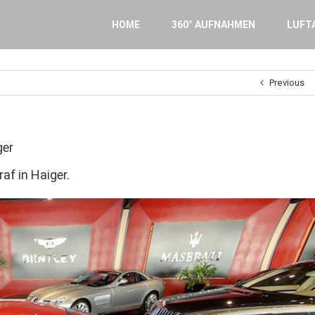
Search
for:
HOME
360° AUFNAHMEN
LUFT
Previous
ger
f in Haiger.