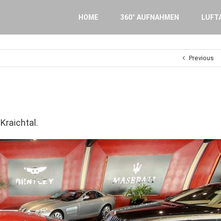
Search
for:
HOME
360° AUFNAHMEN
LUFT
Previous
raichtal.