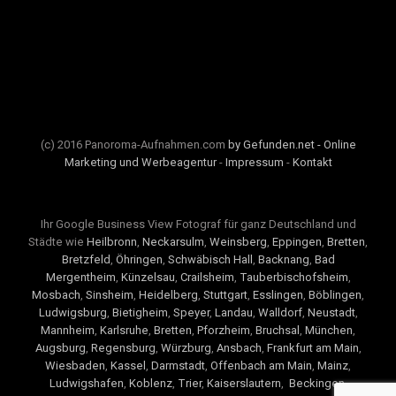
(c) 2016 Panoroma-Aufnahmen.com
by Gefunden.net - Online
Marketing und Werbeagentur
-
Impressum
-
Kontakt
Ihr Google Business View Fotograf für ganz Deutschland und
Städte wie
Heilbronn
,
Neckarsulm
,
Weinsberg
,
Eppingen
,
Bretten
,
Bretzfeld
,
Öhringen
,
Schwäbisch Hall
,
Backnang
,
Bad
Mergentheim
,
Künzelsau
,
Crailsheim
,
Tauberbischofsheim
,
Mosbach
,
Sinsheim
,
Heidelberg
,
Stuttgart
,
Esslingen
,
Böblingen
,
Ludwigsburg
,
Bietigheim
,
Speyer
,
Landau
,
Walldorf
,
Neustadt
,
Mannheim
,
Karlsruhe
,
Bretten
,
Pforzheim
,
Bruchsal
,
München
,
Augsburg
,
Regensburg
,
Würzburg
,
Ansbach
,
Frankfurt am Main
,
Wiesbaden
,
Kassel
,
Darmstadt
,
Offenbach am Main
,
Mainz
,
Ludwigshafen
,
Koblenz
,
Trier
,
Kaiserslautern
,
Beckingen
,