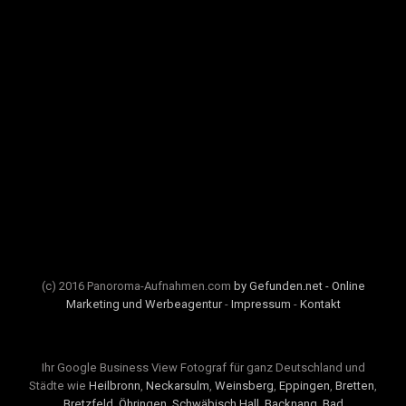
(c) 2016 Panoroma-Aufnahmen.com
by Gefunden.net - Online
Marketing und Werbeagentur
-
Impressum
-
Kontakt
Ihr Google Business View Fotograf für ganz Deutschland und
Städte wie
Heilbronn
,
Neckarsulm
,
Weinsberg
,
Eppingen
,
Bretten
,
Bretzfeld
,
Öhringen
,
Schwäbisch Hall
,
Backnang
,
Bad