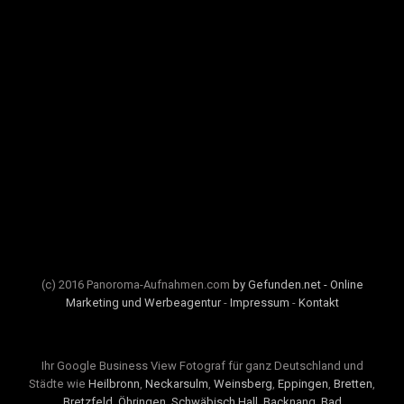
(c) 2016 Panoroma-Aufnahmen.com
by Gefunden.net - Online
Marketing und Werbeagentur
-
Impressum
-
Kontakt
Ihr Google Business View Fotograf für ganz Deutschland und
Städte wie
Heilbronn
,
Neckarsulm
,
Weinsberg
,
Eppingen
,
Bretten
,
Bretzfeld
,
Öhringen
,
Schwäbisch Hall
,
Backnang
,
Bad