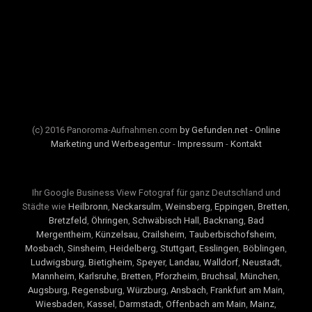
(c) 2016 Panoroma-Aufnahmen.com
by Gefunden.net - Online
Marketing und Werbeagentur
-
Impressum
-
Kontakt
Ihr Google Business View Fotograf für ganz Deutschland und
Städte wie
Heilbronn
,
Neckarsulm
,
Weinsberg
,
Eppingen
,
Bretten
,
Bretzfeld
,
Öhringen
,
Schwäbisch Hall
,
Backnang
,
Bad
Mergentheim
,
Künzelsau
,
Crailsheim
,
Tauberbischofsheim
,
Mosbach
,
Sinsheim
,
Heidelberg
,
Stuttgart
,
Esslingen
,
Böblingen
,
Ludwigsburg
,
Bietigheim
,
Speyer
,
Landau
,
Walldorf
,
Neustadt
,
Mannheim
,
Karlsruhe
,
Bretten
,
Pforzheim
,
Bruchsal
,
München
,
Augsburg
,
Regensburg
,
Würzburg
,
Ansbach
,
Frankfurt am Main
,
Wiesbaden
,
Kassel
,
Darmstadt
,
Offenbach am Main
,
Mainz
,