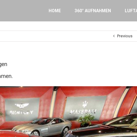
Search
for:
HOME
360° AUFNAHMEN
LUFT
Previous
gen
ahmen.