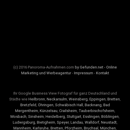
(c) 2016 Panoroma-Aufnahmen.com
by Gefunden.net - Online
Marketing und Werbeagentur
-
Impressum
-
Kontakt
Ihr Google Business View Fotograf für ganz Deutschland und
Städte wie
Heilbronn
,
Neckarsulm
,
Weinsberg
,
Eppingen
,
Bretten
,
Bretzfeld
,
Öhringen
,
Schwäbisch Hall
,
Backnang
,
Bad
Mergentheim
,
Künzelsau
,
Crailsheim
,
Tauberbischofsheim
,
Mosbach
,
Sinsheim
,
Heidelberg
,
Stuttgart
,
Esslingen
,
Böblingen
,
Ludwigsburg
,
Bietigheim
,
Speyer
,
Landau
,
Walldorf
,
Neustadt
,
Mannheim
,
Karlsruhe
,
Bretten
,
Pforzheim
,
Bruchsal
,
München
,