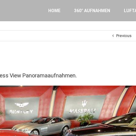
Search
for:
HOME
360° AUFNAHMEN
LUFT
Previous
usiness View Panoramaaufnahmen.