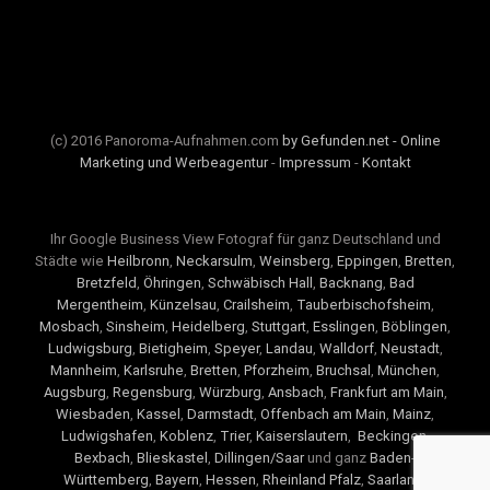
(c) 2016 Panoroma-Aufnahmen.com
by Gefunden.net - Online
Marketing und Werbeagentur
-
Impressum
-
Kontakt
Ihr Google Business View Fotograf für ganz Deutschland und
Städte wie
Heilbronn
,
Neckarsulm
,
Weinsberg
,
Eppingen
,
Bretten
,
Bretzfeld
,
Öhringen
,
Schwäbisch Hall
,
Backnang
,
Bad
Mergentheim
,
Künzelsau
,
Crailsheim
,
Tauberbischofsheim
,
Mosbach
,
Sinsheim
,
Heidelberg
,
Stuttgart
,
Esslingen
,
Böblingen
,
Ludwigsburg
,
Bietigheim
,
Speyer
,
Landau
,
Walldorf
,
Neustadt
,
Mannheim
,
Karlsruhe
,
Bretten
,
Pforzheim
,
Bruchsal
,
München
,
Augsburg
,
Regensburg
,
Würzburg
,
Ansbach
,
Frankfurt am Main
,
Wiesbaden
,
Kassel
,
Darmstadt
,
Offenbach am Main
,
Mainz
,
Ludwigshafen
,
Koblenz
,
Trier
,
Kaiserslautern
,
Beckingen
,
Bexbach
,
Blieskastel
,
Dillingen/Saar
und ganz
Baden-
Württemberg
,
Bayern
,
Hessen
,
Rheinland Pfalz
,
Saarland
.