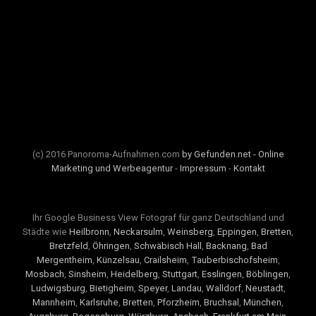
(c) 2016 Panoroma-Aufnahmen.com
by Gefunden.net - Online
Marketing und Werbeagentur
-
Impressum
-
Kontakt
Ihr Google Business View Fotograf für ganz Deutschland und
Städte wie
Heilbronn
,
Neckarsulm
,
Weinsberg
,
Eppingen
,
Bretten
,
Bretzfeld
,
Öhringen
,
Schwäbisch Hall
,
Backnang
,
Bad
Mergentheim
,
Künzelsau
,
Crailsheim
,
Tauberbischofsheim
,
Mosbach
,
Sinsheim
,
Heidelberg
,
Stuttgart
,
Esslingen
,
Böblingen
,
Ludwigsburg
,
Bietigheim
,
Speyer
,
Landau
,
Walldorf
,
Neustadt
,
Mannheim
,
Karlsruhe
,
Bretten
,
Pforzheim
,
Bruchsal
,
München
,