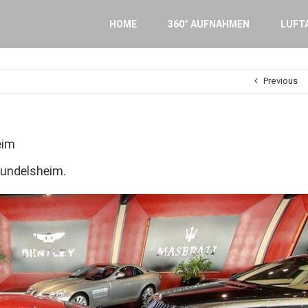
Search
for:
HOME
360° AUFNAHMEN
LUFT
Previous
eim
undelsheim.