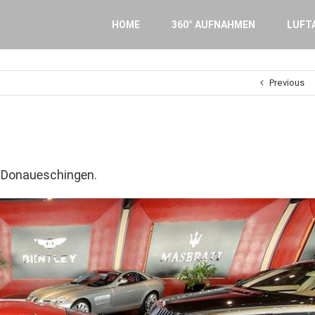
Search
for:
HOME
360° AUFNAHMEN
LUFT
Previous
Donaueschingen.