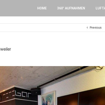
Search
for:
HOME
360° AUFNAHMEN
LUFT
Previous
weiler