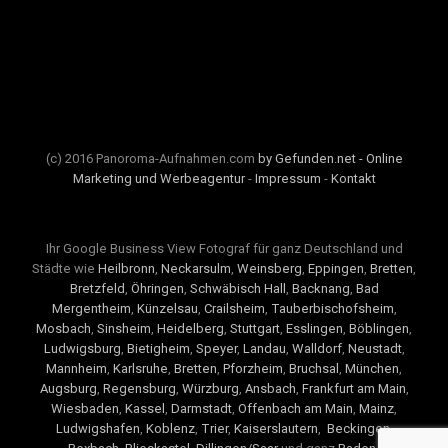
(c) 2016 Panoroma-Aufnahmen.com
by Gefunden.net - Online
Marketing und Werbeagentur
-
Impressum
-
Kontakt
Ihr Google Business View Fotograf für ganz Deutschland und
Städte wie
Heilbronn
,
Neckarsulm
,
Weinsberg
,
Eppingen
,
Bretten
,
Bretzfeld
,
Öhringen
,
Schwäbisch Hall
,
Backnang
,
Bad
Mergentheim
,
Künzelsau
,
Crailsheim
,
Tauberbischofsheim
,
Mosbach
,
Sinsheim
,
Heidelberg
,
Stuttgart
,
Esslingen
,
Böblingen
,
Ludwigsburg
,
Bietigheim
,
Speyer
,
Landau
,
Walldorf
,
Neustadt
,
Mannheim
,
Karlsruhe
,
Bretten
,
Pforzheim
,
Bruchsal
,
München
,
Augsburg
,
Regensburg
,
Würzburg
,
Ansbach
,
Frankfurt am Main
,
Wiesbaden
,
Kassel
,
Darmstadt
,
Offenbach am Main
,
Mainz
,
Ludwigshafen
,
Koblenz
,
Trier
,
Kaiserslautern
,
Beckingen
,