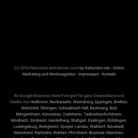
(c) 2016 Panoroma-Aufnahmen.com
by Gefunden.net - Online
Marketing und Werbeagentur
-
Impressum
-
Kontakt
Ihr Google Business View Fotograf für ganz Deutschland und
Städte wie
Heilbronn
,
Neckarsulm
,
Weinsberg
,
Eppingen
,
Bretten
,
Bretzfeld
,
Öhringen
,
Schwäbisch Hall
,
Backnang
,
Bad
Mergentheim
,
Künzelsau
,
Crailsheim
,
Tauberbischofsheim
,
Mosbach
,
Sinsheim
,
Heidelberg
,
Stuttgart
,
Esslingen
,
Böblingen
,
Ludwigsburg
,
Bietigheim
,
Speyer
,
Landau
,
Walldorf
,
Neustadt
,
Mannheim
,
Karlsruhe
,
Bretten
,
Pforzheim
,
Bruchsal
,
München
,